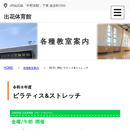
JR仙石線「中野栄駅」下車 徒歩約10分
出花体育館
各種教室案内
HOME
各種教室案内
02-01_R8ピラティス&ストレッチ
令和８年度
ピラティス&ストレッチ