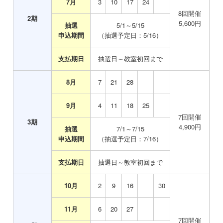
7月
0
3
10
17
24
8
回開催
2
期
5,600
円
抽選
5/1～5/15
申込期間
（抽選予定日：5/16）
支払期日
抽選日～教室初回まで
8月
0
7
21
28
9月
0
4
11
18
25
7
回開催
3
期
4,900
円
抽選
7/1～7/15
申込期間
（抽選予定日：7/16）
支払期日
抽選日～教室初回まで
10月
0
2
9
16
30
11月
0
6
20
27
7
回開催