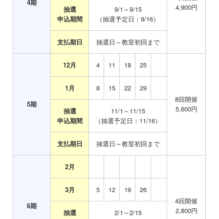
4
期
4,900
円
抽選
9/1～9/15
申込期間
（抽選予定日：9/16）
支払期日
抽選日～教室初回まで
12月
_
4
11
18
25
1月
0
8
15
22
29
8
回開催
5
期
5,600
円
抽選
11/1～11/15
申込期間
（抽選予定日：11/16）
支払期日
抽選日～教室初回まで
2月
0
3月
0
5
12
19
26
4
回開催
6
期
2,800
円
抽選
2/1～2/15