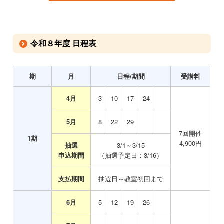
令和８年度 日程表
期
月
日程/期間
受講料
4月
0
3
10
17
24
5月
0
8
22
29
7回開催
1期
4,900円
抽選
3/1～3/15
申込期間
（抽選予定日：3/16）
支払期間
抽選日～教室初回まで
6月
0
5
12
19
26