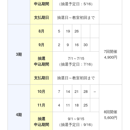
申込期間
（抽選予定日：5/16）
支払期日
抽選日～教室初回まで
8月
0
5
19
26
9月
0
2
9
16
30
7
回開催
3
期
4,900
円
抽選
7/1～7/15
申込期間
（抽選予定日：7/16）
支払期日
抽選日～教室初回まで
10月
0
7
14
21
28
–
11月
0
4
11
18
25
8
回開催
4
期
5,600
円
抽選
9/1～9/15
申込期間
（抽選予定日：9/16）