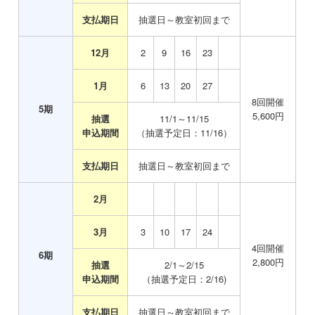
支払期日
抽選日～教室初回まで
12月
_
2
9
16
23
1月
0
6
13
20
27
8
回開催
5
期
5,600
円
抽選
11/1～11/15
申込期間
（抽選予定日：11/16）
支払期日
抽選日～教室初回まで
2月
0
3月
0
3
10
17
24
4
回開催
6
期
2,800
円
抽選
2/1～2/15
申込期間
（抽選予定日：2/16)
支払期日
抽選日～教室初回まで