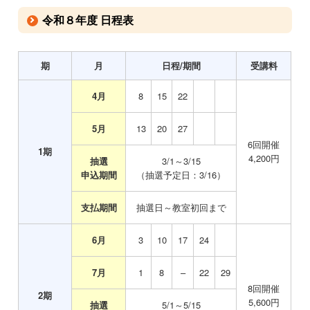
令和８年度 日程表
期
月
日程/期間
受講料
4月
0
8
15
22
5月
0
13
20
27
6回開催
1期
4,200円
抽選
3/1～3/15
申込期間
（抽選予定日：3/16）
支払期間
抽選日～教室初回まで
6月
0
3
10
17
24
7月
0
1
8
–
22
29
8
回開催
2
期
5,600
円
抽選
5/1～5/15