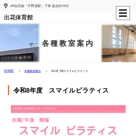
JR仙石線「中野栄駅」下車 徒歩約10分
出花体育館
各種教室案内
HOME
各種教室案内
02-02_R8スマイルピラティス
令和8年度 スマイルピラティス