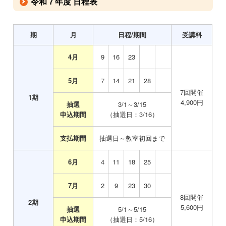
令和７年度 日程表
期
月
日程/期間
受講料
4月
0
9
16
23
5月
0
7
14
21
28
7回開催
1期
4,900円
抽選
3/1～3/15
申込期間
（抽選日：3/16）
支払期間
抽選日～教室初回まで
6月
0
4
11
18
25
7月
0
2
9
23
30
8
回開催
2
期
5,600
円
抽選
5/1～5/15
申込期間
（抽選日：5/16）