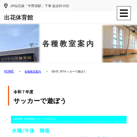
JR仙石線「中野栄駅」下車 徒歩約10分
出花体育館
各種教室案内
HOME
各種教室案内
03-01_R7サッカーで遊ぼう
令和７年度
サッカーで遊ぼう