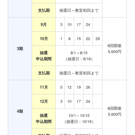
支払期
抽選日～教室初回まで
9月
0
3
10
17
24
10月
0
1
8
15
22
29
8
回開催
3
期
5,600
円
抽選
8/1～8/15
申込期間
（抽選日：8/16）
支払期
抽選日～教室初回まで
11月
0
5
12
19
26
12月
0
3
10
17
24
8
回開催
4
期
5,600
円
抽選
10/1～10/15
申込期間
（抽選日：10/16）