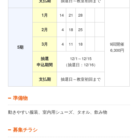
支払期
抽選日～教室初回まで
1月
14
21
28
2月
0
4
18
25
3月
0
4
11
18
9
回開催
5
期
6,300
円
抽選
12/1～12/15
申込期間
（抽選日：12/16）
支払期
抽選日～教室初回まで
準備物
動きやすい服装、室内用シューズ、タオル、飲み物
募集チラシ