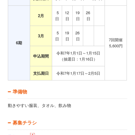
5
12
19
26
2月
日
日
日
日
5
19
26
3月
日
日
日
7
回開催
6
期
5,600
円
令和7年1月1日～1月15日
申込期間
（抽選日：1月16日）
支払期日
令和7年1月17日～2月5日
準備物
動きやすい服装、タオル、飲み物
募集チラシ