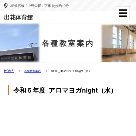
JR仙石線「中野栄駅」下車 徒歩約10分
出花体育館
各種教室案内
HOME
各種教室案内
01-02_R6アロマヨガnight（水）
令和６年度 アロマヨガnight（水）