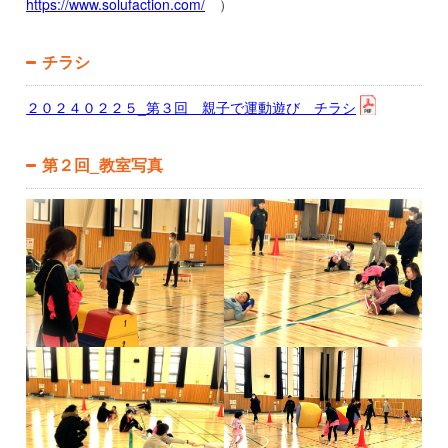
https://www.solufaction.com/
）
チラシ
２０２４０２２５_第３回 親子で運動遊び チラシ
第２回_教室写真