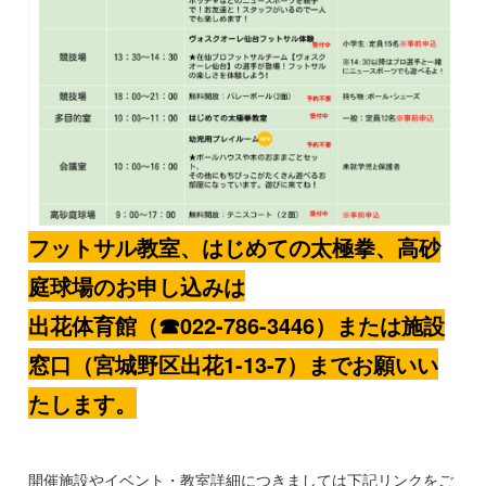
フットサル教室、はじめての太極拳、高砂
庭球場のお申し込みは
出花体育館（☎022-786-3446）または施設
窓口（宮城野区出花1-13-7）までお願いい
たします。
開催施設やイベント・教室詳細につきましては下記リンクをご